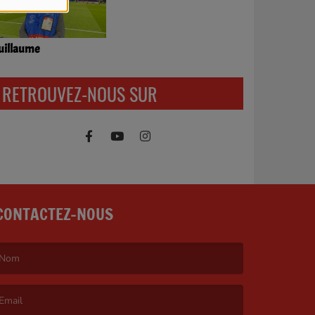
uillaume
RETROUVEZ-NOUS SUR
CONTACTEZ-NOUS
e nom est obligatoire. )