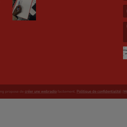
(L
(L
E
ing propose de
créer une webradio
facilement.
Politique de confidentialité
|
Me