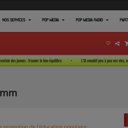
NOS SERVICES
POP MEDIA
POP MEDIA RADIO
PART
anté mentale des jeunes : trouver le bon équilibre
L'IA envahit peu à peu nos v
Comm
a promotion de l’éducation populaire
,