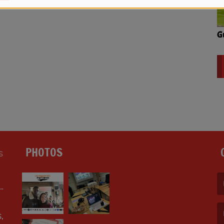
G
PHOTOS
S
LE
(L
,