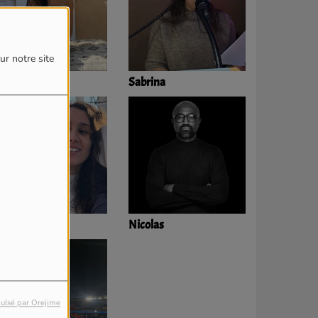
ur notre site
ohanna
Sabrina
nès
Nicolas
ulsé par Orejime