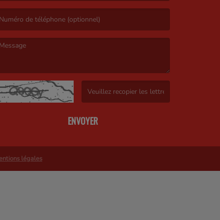
’email est obligatoire. )
e message est obligatoire. )
(Captcha invalide. )
ENVOYER
ntions légales