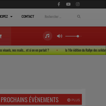
ICIPEZ
CONTACT
ies, nos visuels, nos mails... et si on en parlait ?
la 16e édition du Rallye des 
PROCHAINS ÉVÈNEMENTS
PLUS