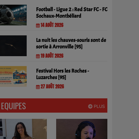
Football - Ligue 2 : Red Star FC - FC
Sochaux-Montbéliard
14 AOÛT 2026
La nuit les chauves-souris sont de
sortie à Arronville [95]
19 AOÛT 2026
Festival Hors les Roches -
Luzarches [95]
27 AOÛT 2026
EQUIPES
PLUS