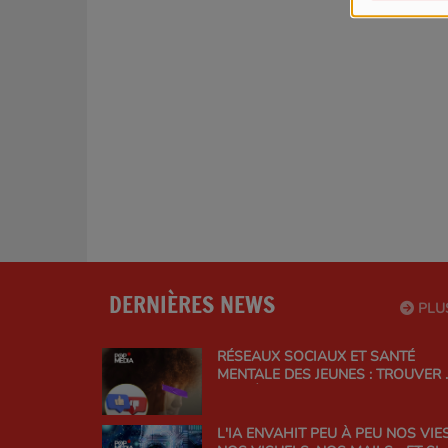
DERNIÈRES NEWS
PLU
RÉSEAUX SOCIAUX ET SANTÉ
MENTALE DES JEUNES : TROUVER 
BON ÉQUILIBRE
L'IA ENVAHIT PEU À PEU NOS VIES