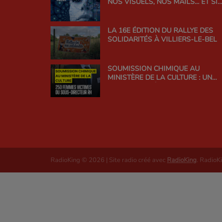
NOS VISUELS, NOS MAILS... ET SI
ON EN PARLAIT ?
LA 16E ÉDITION DU RALLYE DES
SOLIDARITÉS À VILLIERS-LE-BEL
SOUMISSION CHIMIQUE AU
MINISTÈRE DE LA CULTURE : UN
SCANDALE D'ÉTAT QUI INTERROG
LA RESPONSABILITÉ DE
L'ADMINISTRATION
RadioKing © 2026 | Site radio créé avec
RadioKing
. RadioK