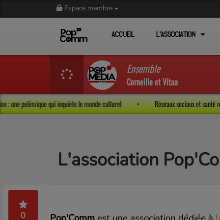
Espace membre
ACCUEIL
L'ASSOCIATION
Ensemble
Corneille et Vitaa
expression : une polémique qui inquiète le monde culturel
Réseaux sociaux et s
L'association Pop'
0
Pop'Comm
est une association dédiée à
l