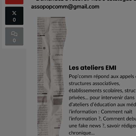
assopopcomm@gmail.com
0
0