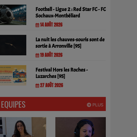
Football - Ligue 2 : Red Star FC - FC
Sochaux-Montbéliard
14 AOÛT 2026
La nuit les chauves-souris sont de
sortie à Arronville [95]
19 AOÛT 2026
Festival Hors les Roches -
Luzarches [95]
27 AOÛT 2026
EQUIPES
PLUS