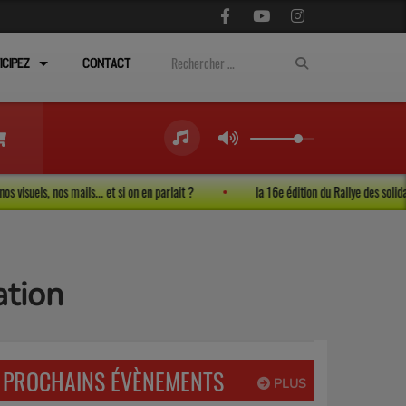
ICIPEZ
CONTACT
os vies, nos visuels, nos mails... et si on en parlait ?
la 16e édition du Rallye d
ation
PROCHAINS ÉVÈNEMENTS
PLUS