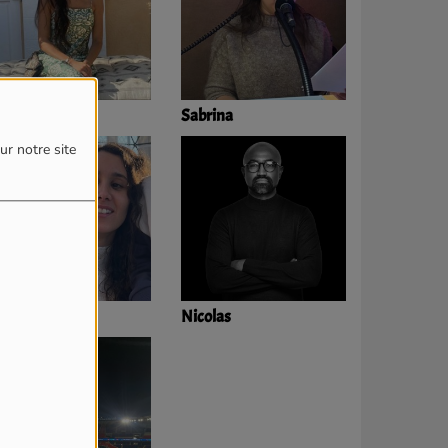
ohanna
Sabrina
ur notre site
nès
Nicolas