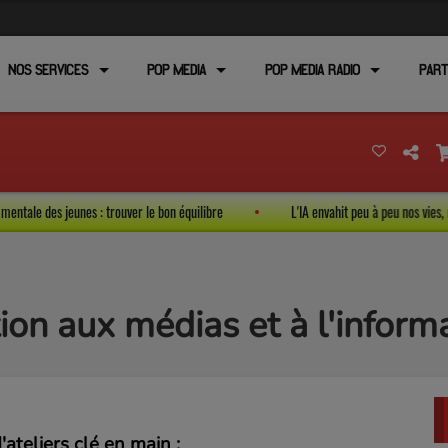
NOS SERVICES
POP MEDIA
POP MEDIA RADIO
PART
et santé mentale des jeunes : trouver le bon équilibre
L'IA envahit peu à peu n
ion aux médias et à l'inform
teliers clé en main :