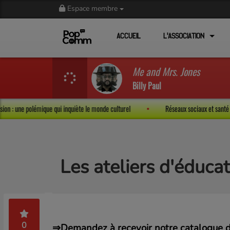
Espace membre
ACCUEIL
L'ASSOCIATION
Me and Mrs. Jones
Billy Paul
é d’expression : une polémique qui inquiète le monde culturel
Réseaux sociaux 
Les ateliers d'éducat
0
⇒Demandez à recevoir notre catalogue d'a