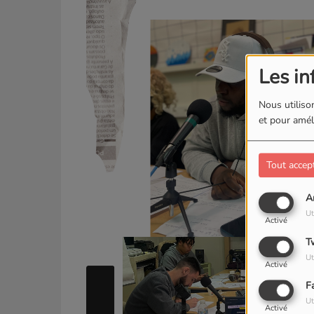
Les in
Nous utilison
et pour améli
Tout accep
A
Ut
Activé
T
Ut
Activé
F
Ut
Activé