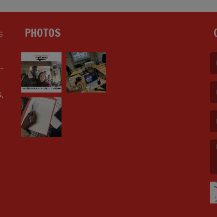
PHOTOS
S
LE
(L
,
(L
(L
E