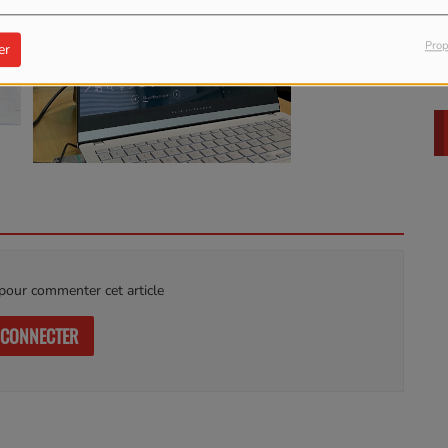
Prop
er
G
our commenter cet article
 CONNECTER