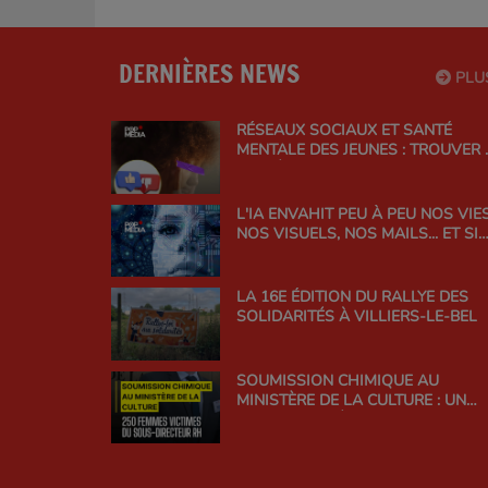
DERNIÈRES NEWS
PLU
RÉSEAUX SOCIAUX ET SANTÉ
MENTALE DES JEUNES : TROUVER 
BON ÉQUILIBRE
L'IA ENVAHIT PEU À PEU NOS VIES
NOS VISUELS, NOS MAILS... ET SI
ON EN PARLAIT ?
LA 16E ÉDITION DU RALLYE DES
SOLIDARITÉS À VILLIERS-LE-BEL
SOUMISSION CHIMIQUE AU
MINISTÈRE DE LA CULTURE : UN
SCANDALE D'ÉTAT QUI INTERROG
LA RESPONSABILITÉ DE
L'ADMINISTRATION