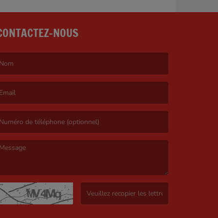
CONTACTEZ-NOUS
e nom est obligatoire. )
’email est obligatoire. )
e message est obligatoire. )
(Captcha invalide. )