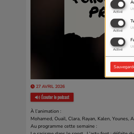
A
Ut
Activé
T
Ut
Activé
F
Ut
Activé
Sauvegard
27 AVRIL 2026
Écouter le podcast
À l’animation :
Mohamed, Ouaïl, Clara, Rayan, Kalen, Younes, A
Au programme cette semaine :
Le racisme dans le sport , L’actu foot : défaite