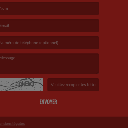
e nom est obligatoire. )
’email est obligatoire. )
e message est obligatoire. )
(Captcha invalide. )
ENVOYER
ntions légales