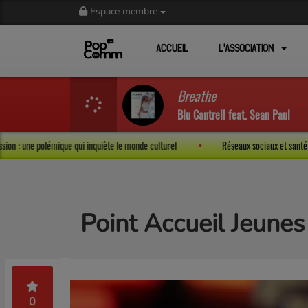
Espace membre
ACCUEIL
L'ASSOCIATION
Breathe
Blu Cantrell feat. Sean Paul
rté d’expression : une polémique qui inquiète le monde culturel
Réseaux sociaux
Point Accueil Jeune
0