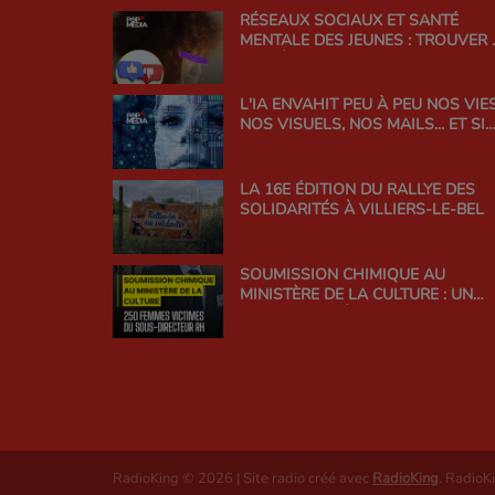
RÉSEAUX SOCIAUX ET SANTÉ
MENTALE DES JEUNES : TROUVER 
BON ÉQUILIBRE
L'IA ENVAHIT PEU À PEU NOS VIES
NOS VISUELS, NOS MAILS... ET SI
ON EN PARLAIT ?
LA 16E ÉDITION DU RALLYE DES
SOLIDARITÉS À VILLIERS-LE-BEL
SOUMISSION CHIMIQUE AU
MINISTÈRE DE LA CULTURE : UN
SCANDALE D'ÉTAT QUI INTERROG
LA RESPONSABILITÉ DE
L'ADMINISTRATION
RadioKing © 2026 | Site radio créé avec
RadioKing
. RadioK