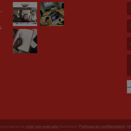
LE
(L
,
(L
(L
E
ing propose de
créer une webradio
facilement.
Politique de confidentialité
|
Me