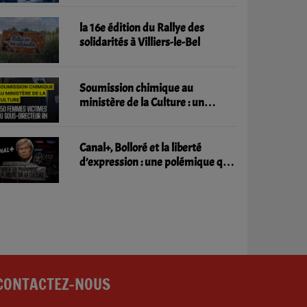
la 16e édition du Rallye des
solidarités à Villiers-le-Bel
Soumission chimique au
ministère de la Culture : un
scandale d'État qui interroge la
responsabilité de l'administration
Canal+, Bolloré et la liberté
d’expression : une polémique qui
inquiète le monde culturel
CONTACTEZ-NOUS