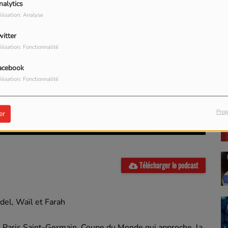
nalytics
ilisation: Analyse
G
witter
ilisation: Fonctionnalité
acebook
ilisation: Fonctionnalité
Prop
er
Télécharger le podcast
del, Waïl et Farah
 du Paris Saint-Germain, Coupe du Monde qui approche, la