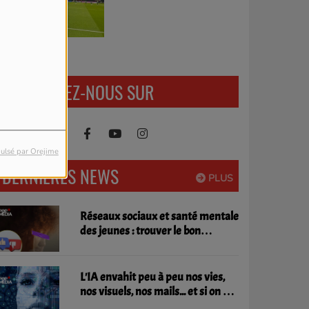
uillaume
RETROUVEZ-NOUS SUR
ulsé par Orejime
DERNIÈRES NEWS
PLUS
Réseaux sociaux et santé mentale
des jeunes : trouver le bon
équilibre
L'IA envahit peu à peu nos vies,
nos visuels, nos mails... et si on en
parlait ?