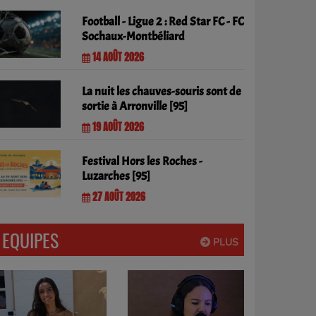
Football - Ligue 2 : Red Star FC - FC
Sochaux-Montbéliard
14 AOÛT 2026
La nuit les chauves-souris sont de
sortie à Arronville [95]
19 AOÛT 2026
Festival Hors les Roches -
Luzarches [95]
27 AOÛT 2026
EQUIPES
PLUS