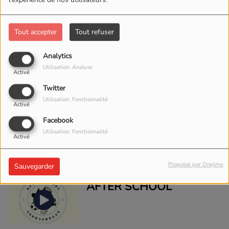
Tout accepter
Tout refuser
360
Analytics
Utilisation: Analyse
Activé
Twitter
Utilisation: Fonctionnalité
Activé
THE GRIZZLY SHOW
Facebook
Utilisation: Fonctionnalité
Activé
Propulsé par Orejime
Sauvegarder
AFTER SCHOOL