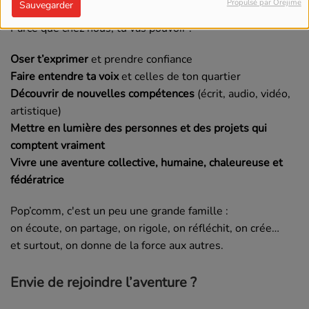
Propulsé par Orejime
Sauvegarder
Parce que chez nous, tu vas pouvoir :
Oser t’exprimer
et prendre confiance
Faire entendre ta voix
et celles de ton quartier
Découvrir de nouvelles compétences
(écrit, audio, vidéo,
artistique)
Mettre en lumière des personnes et des projets qui
comptent vraiment
Vivre une aventure collective, humaine, chaleureuse et
fédératrice
Pop’comm, c'est un peu une grande famille :
on écoute, on partage, on rigole, on réfléchit, on crée…
et surtout, on donne de la force aux autres.
Envie de rejoindre l’aventure ?