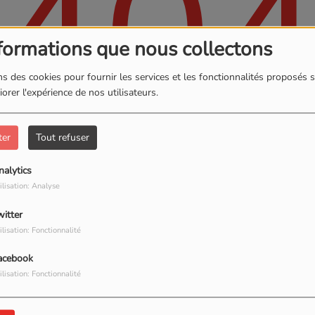
40
formations que nous collectons
s des cookies pour fournir les services et les fonctionnalités proposés s
orer l'expérience de nos utilisateurs.
ter
Tout refuser
nalytics
, vous avez rencontré une er
ilisation: Analyse
witter
Il semble que la page que vous recherchez n’existe plus.
ilisation: Fonctionnalité
acebook
ilisation: Fonctionnalité
PHOTOS
S