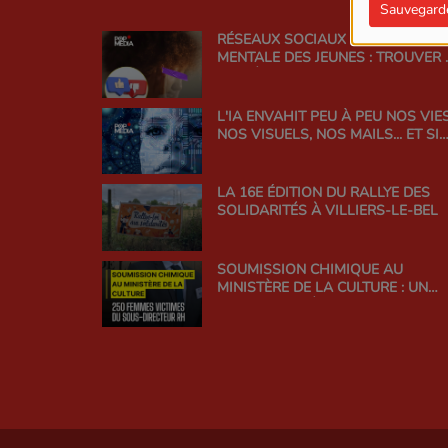
Sauvegard
RÉSEAUX SOCIAUX ET SANTÉ
MENTALE DES JEUNES : TROUVER 
BON ÉQUILIBRE
L'IA ENVAHIT PEU À PEU NOS VIES
NOS VISUELS, NOS MAILS... ET SI
ON EN PARLAIT ?
LA 16E ÉDITION DU RALLYE DES
SOLIDARITÉS À VILLIERS-LE-BEL
SOUMISSION CHIMIQUE AU
MINISTÈRE DE LA CULTURE : UN
SCANDALE D'ÉTAT QUI INTERROG
LA RESPONSABILITÉ DE
L'ADMINISTRATION