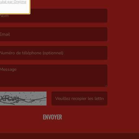
ulsé par Orejime
e nom est obligatoire. )
’email est obligatoire. )
e message est obligatoire. )
(Captcha invalide. )
ENVOYER