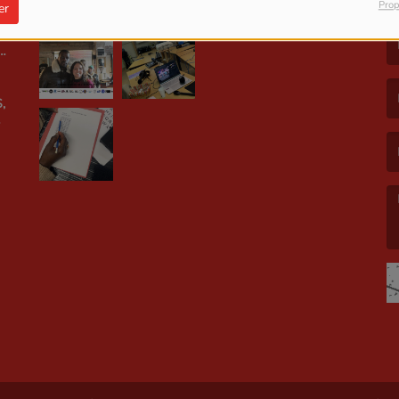
Prop
er
LE
(L
,
(L
(L
E