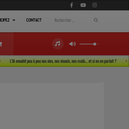
ICIPEZ
CONTACT
L'IA envahit peu à peu nos vies, nos visuels, nos mails... et si on en parlait ?