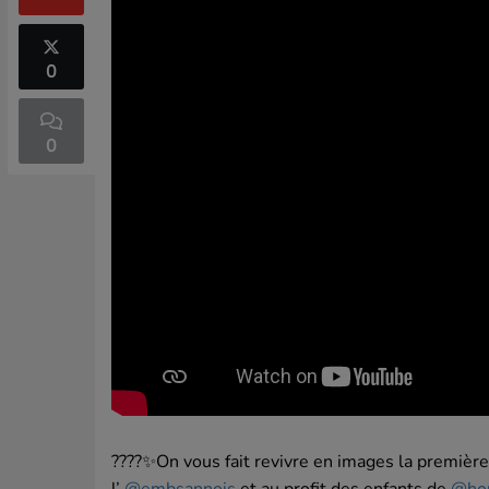
0
0
????✨On vous fait revivre en images la première
l’
@embsannois
et au profit des enfants de
@hop