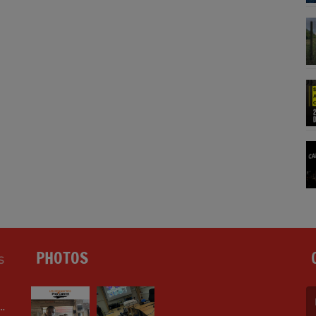
PHOTOS
S
LE