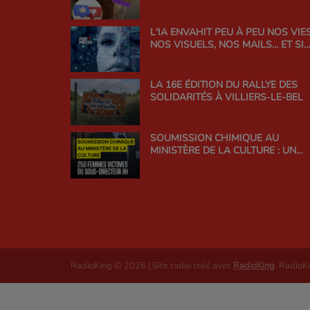
BON ÉQUILIBRE
L'IA ENVAHIT PEU À PEU NOS VIES
NOS VISUELS, NOS MAILS... ET SI
ON EN PARLAIT ?
LA 16E ÉDITION DU RALLYE DES
SOLIDARITÉS À VILLIERS-LE-BEL
SOUMISSION CHIMIQUE AU
MINISTÈRE DE LA CULTURE : UN
SCANDALE D'ÉTAT QUI INTERROG
LA RESPONSABILITÉ DE
L'ADMINISTRATION
RadioKing © 2026 | Site radio créé avec
RadioKing
. RadioK