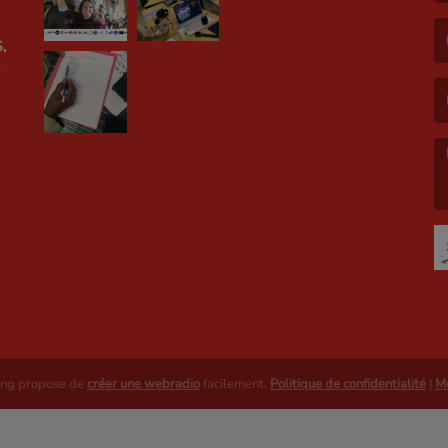
(L
,
(L
(L
E
ing propose de
créer une webradio
facilement.
Politique de confidentialité
|
Me