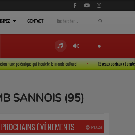
ICIPEZ
CONTACT
 d’expression : une polémique qui inquiète le monde culturel
Réseaux sociaux e
'EMB SANNOIS (95)
PROCHAINS ÉVÈNEMENTS
PLUS