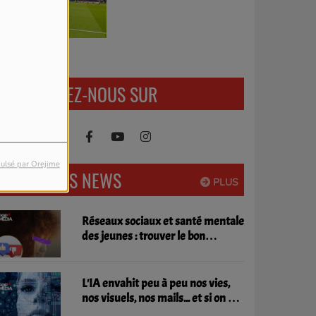
uillaume
RETROUVEZ-NOUS SUR
ulsé par Orejime
DERNIÈRES NEWS
PLUS
Réseaux sociaux et santé mentale
des jeunes : trouver le bon
équilibre
L'IA envahit peu à peu nos vies,
nos visuels, nos mails... et si on en
parlait ?