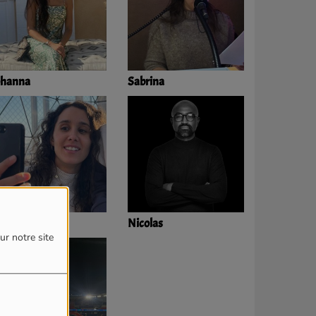
ohanna
Sabrina
nès
Nicolas
ur notre site