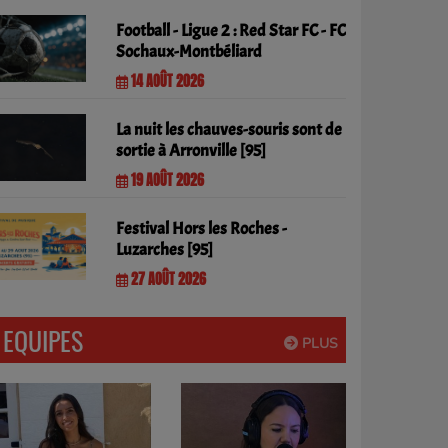
Football - Ligue 2 : Red Star FC - FC
Sochaux-Montbéliard
14 AOÛT 2026
La nuit les chauves-souris sont de
sortie à Arronville [95]
19 AOÛT 2026
Festival Hors les Roches -
Luzarches [95]
27 AOÛT 2026
EQUIPES
PLUS