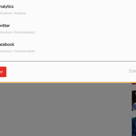
nalytics
ilisation: Analyse
G
witter
ilisation: Fonctionnalité
acebook
ilisation: Fonctionnalité
Prop
er