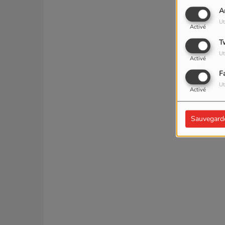
A
Ut
Activé
T
Ut
Activé
F
Ut
Activé
Sauvegard