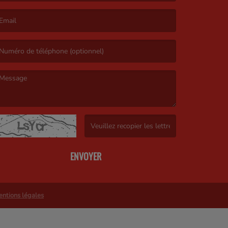
e nom est obligatoire. )
’email est obligatoire. )
e message est obligatoire. )
(Captcha invalide. )
ENVOYER
ntions légales