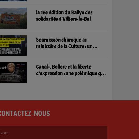
la 16e édition du Rallye des
solidarités à Villiers-le-Bel
Soumission chimique au
ministère de la Culture : un
scandale d'État qui interroge la
responsabilité de l'administration
Canal+, Bolloré et la liberté
d’expression : une polémique qui
inquiète le monde culturel
CONTACTEZ-NOUS