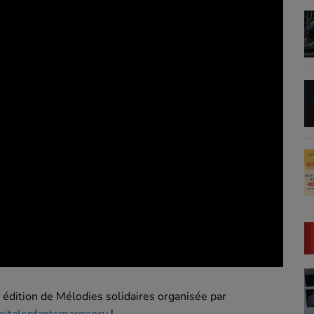
 édition de Mélodies solidaires organisée par
italenfantsmargency
!