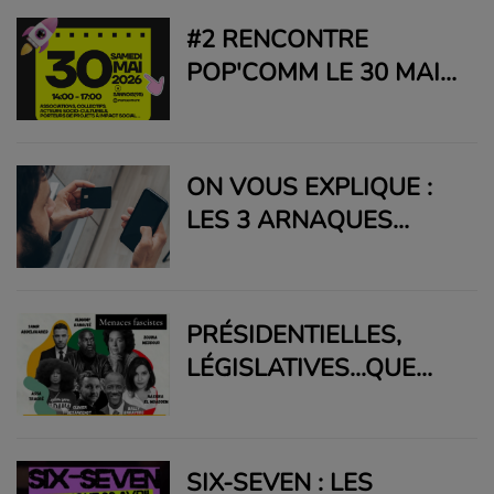
INQUIÈTE LE MONDE
#2 RENCONTRE
CULTUREL
POP'COMM LE 30 MAI
2026 À 14H !
ON VOUS EXPLIQUE :
LES 3 ARNAQUES
TÉLÉPHONIQUES LES
PLUS RÉPANDUES EN
FRANCE !
PRÉSIDENTIELLES,
LÉGISLATIVES...QUE
FAIRE EN 2027 ?
SIX-SEVEN : LES