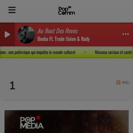
Au Bout Des Reves
Booba Ft. Trade Union & Rudy
pression : une polémique qui inquiète le monde culturel
Réseaux sociaux et san
1
RSS