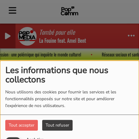
Tombé pour elle
La Fouine feat. Amel Bent
pression : une polémique qui inquiète le monde culturel
Réseaux sociaux et sant
Les informations que nous
collectons
Hauts-de-Seine (92)
RSS
Nous utilisons des cookies pour fournir les services et les
fonctionnalités proposés sur notre site et pour améliorer
l'expérience de nos utilisateurs.
Tout accepter
Tout refuser