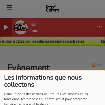
Yes
Ciara
é et la liberté d’expression : une polémique qui inquiète le monde culturel
Ré
Evènement
RSS
Les informations que nous
collectons
Nous utilisons des cookies pour fournir les services et les
fonctionnalités proposés sur notre site et pour améliorer
l'expérience de nos utilisateurs.