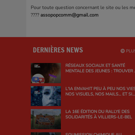
Pour toute question concernant le site ou les me
????
assopopcomm@gmail.com
DERNIÈRES NEWS
PLU
RÉSEAUX SOCIAUX ET SANTÉ
MENTALE DES JEUNES : TROUVER 
BON ÉQUILIBRE
L'IA ENVAHIT PEU À PEU NOS VIES
NOS VISUELS, NOS MAILS... ET SI
ON EN PARLAIT ?
LA 16E ÉDITION DU RALLYE DES
SOLIDARITÉS À VILLIERS-LE-BEL
SOUMISSION CHIMIQUE AU