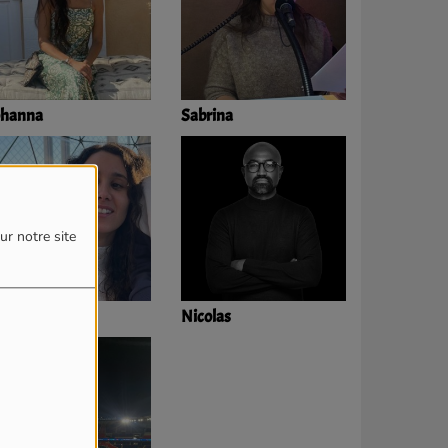
ohanna
Sabrina
ur notre site
nès
Nicolas