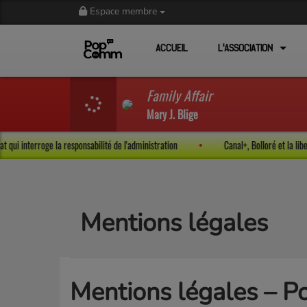
Espace membre
ACCUEIL
L'ASSOCIATION
Family Affair
Mary J. Blige
e d'État qui interroge la responsabilité de l'administration
Canal+, Bolloré e
Mentions légales
Mentions légales – 