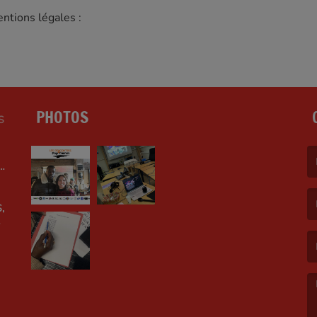
ntions légales :
PHOTOS
S
LE
(L
,
(L