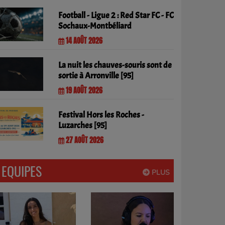
Football - Ligue 2 : Red Star FC - FC
Sochaux-Montbéliard
14 AOÛT 2026
La nuit les chauves-souris sont de
sortie à Arronville [95]
19 AOÛT 2026
Festival Hors les Roches -
Luzarches [95]
27 AOÛT 2026
EQUIPES
PLUS