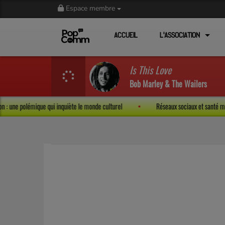
Espace membre
ACCUEIL
L'ASSOCIATION
Is This Love
Bob Marley & The Wailers
ression : une polémique qui inquiète le monde culturel
Réseaux sociaux et sant