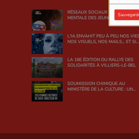
RÉSEAUX SOCIAUX ET SANTÉ
Sauvegard
MENTALE DES JEUNES : TROUVER 
BON ÉQUILIBRE
L'IA ENVAHIT PEU À PEU NOS VIES
NOS VISUELS, NOS MAILS... ET SI
ON EN PARLAIT ?
LA 16E ÉDITION DU RALLYE DES
SOLIDARITÉS À VILLIERS-LE-BEL
SOUMISSION CHIMIQUE AU
MINISTÈRE DE LA CULTURE : UN
SCANDALE D'ÉTAT QUI INTERROG
LA RESPONSABILITÉ DE
L'ADMINISTRATION