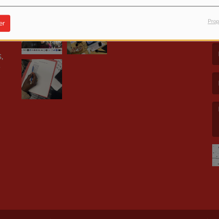
Prop
er
LE
(L
,
(L
(L
E