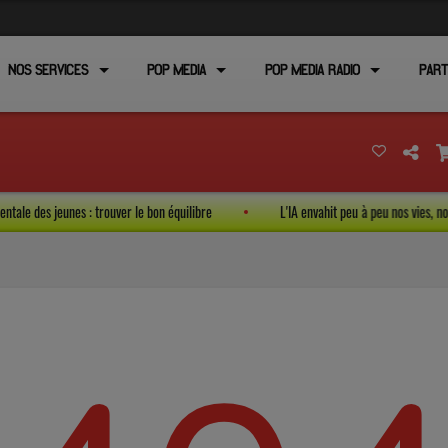
NOS SERVICES
POP MEDIA
POP MEDIA RADIO
PART
é mentale des jeunes : trouver le bon équilibre
L'IA envahit peu à peu nos vies,