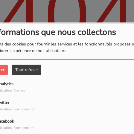
40
formations que nous collectons
s des cookies pour fournir les services et les fonctionnalités proposés s
orer l'expérience de nos utilisateurs.
ter
Tout refuser
, vous avez rencontré une er
nalytics
ilisation: Analyse
Il semble que la page que vous recherchez n’existe plus.
witter
ilisation: Fonctionnalité
acebook
PHOTOS
ilisation: Fonctionnalité
S