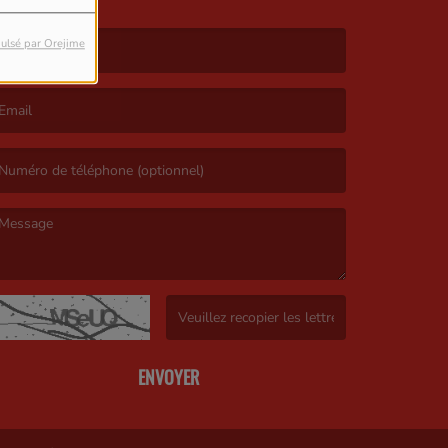
ulsé par Orejime
e nom est obligatoire. )
’email est obligatoire. )
e message est obligatoire. )
(Captcha invalide. )
ENVOYER