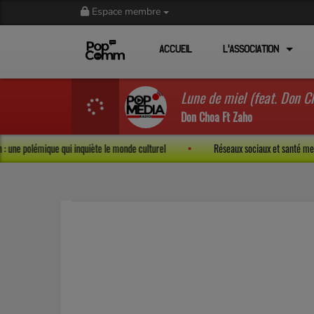
Espace membre
ACCUEIL
L'ASSOCIATION
Lune de miel (feat. Don C
Don Choa Ft Zaho
ssion : une polémique qui inquiète le monde culturel
Réseaux sociaux et santé 