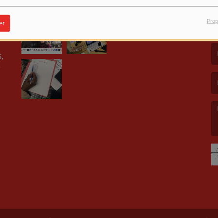
Prop
er
LE
(L
,
(L
(L
E