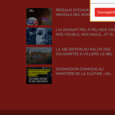
RÉSEAUX SOCIAUX ET SANTÉ
Sauvegard
MENTALE DES JEUNES : TROUVER 
BON ÉQUILIBRE
L'IA ENVAHIT PEU À PEU NOS VIES
NOS VISUELS, NOS MAILS... ET SI
ON EN PARLAIT ?
LA 16E ÉDITION DU RALLYE DES
SOLIDARITÉS À VILLIERS-LE-BEL
SOUMISSION CHIMIQUE AU
MINISTÈRE DE LA CULTURE : UN
SCANDALE D'ÉTAT QUI INTERROG
LA RESPONSABILITÉ DE
L'ADMINISTRATION