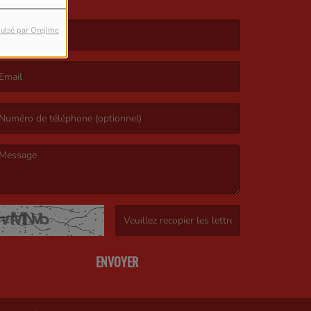
ulsé par Orejime
e nom est obligatoire. )
’email est obligatoire. )
e message est obligatoire. )
(Captcha invalide. )
ENVOYER