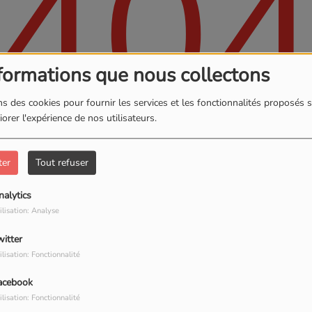
40
formations que nous collectons
s des cookies pour fournir les services et les fonctionnalités proposés s
orer l'expérience de nos utilisateurs.
ter
Tout refuser
, vous avez rencontré une er
nalytics
ilisation: Analyse
Il semble que la page que vous recherchez n’existe plus.
witter
ilisation: Fonctionnalité
acebook
PHOTOS
ilisation: Fonctionnalité
S