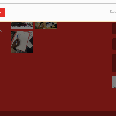
Prop
er
LE
(L
,
(L
(L
E