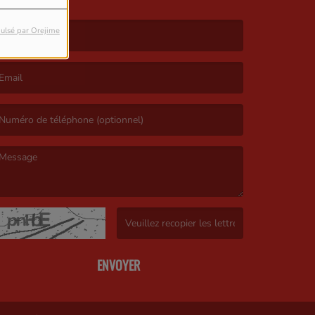
ulsé par Orejime
e nom est obligatoire. )
’email est obligatoire. )
e message est obligatoire. )
(Captcha invalide. )
ENVOYER