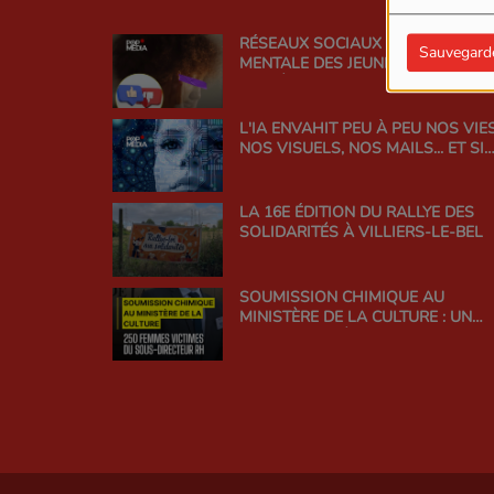
RÉSEAUX SOCIAUX ET SANTÉ
Sauvegard
MENTALE DES JEUNES : TROUVER 
BON ÉQUILIBRE
L'IA ENVAHIT PEU À PEU NOS VIES
NOS VISUELS, NOS MAILS... ET SI
ON EN PARLAIT ?
LA 16E ÉDITION DU RALLYE DES
SOLIDARITÉS À VILLIERS-LE-BEL
SOUMISSION CHIMIQUE AU
MINISTÈRE DE LA CULTURE : UN
SCANDALE D'ÉTAT QUI INTERROG
LA RESPONSABILITÉ DE
L'ADMINISTRATION