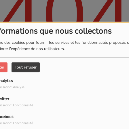
40
formations que nous collectons
s des cookies pour fournir les services et les fonctionnalités proposés s
orer l'expérience de nos utilisateurs.
ter
Tout refuser
, vous avez rencontré une er
nalytics
ilisation: Analyse
Il semble que la page que vous recherchez n’existe plus.
witter
ilisation: Fonctionnalité
acebook
PHOTOS
ilisation: Fonctionnalité
S