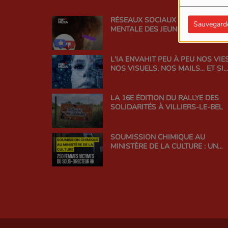
RÉSEAUX SOCIAUX ET SANTÉ
Sauvegard
MENTALE DES JEUNES : TROUVER 
BON ÉQUILIBRE
L'IA ENVAHIT PEU À PEU NOS VIES
NOS VISUELS, NOS MAILS... ET SI
ON EN PARLAIT ?
LA 16E ÉDITION DU RALLYE DES
SOLIDARITÉS À VILLIERS-LE-BEL
SOUMISSION CHIMIQUE AU
MINISTÈRE DE LA CULTURE : UN
SCANDALE D'ÉTAT QUI INTERROG
LA RESPONSABILITÉ DE
L'ADMINISTRATION