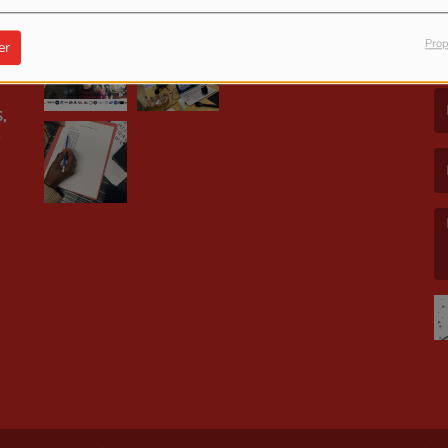
Prop
er
LE
(L
,
(L
(L
E