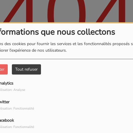
40
formations que nous collectons
s des cookies pour fournir les services et les fonctionnalités proposés s
orer l'expérience de nos utilisateurs.
ter
Tout refuser
, vous avez rencontré une er
nalytics
ilisation: Analyse
Il semble que la page que vous recherchez n’existe plus.
witter
ilisation: Fonctionnalité
acebook
PHOTOS
ilisation: Fonctionnalité
S