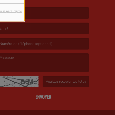
ulsé par Orejime
e nom est obligatoire. )
’email est obligatoire. )
e message est obligatoire. )
(Captcha invalide. )
ENVOYER