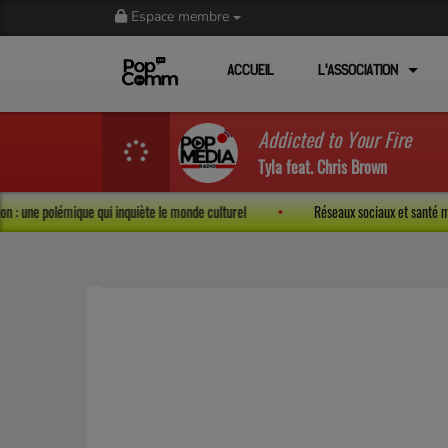
Espace membre
ACCUEIL
L'ASSOCIATION
Addicted to Your Fire
Tyla feat. Chris Brown
ression : une polémique qui inquiète le monde culturel
Réseaux sociaux et sant