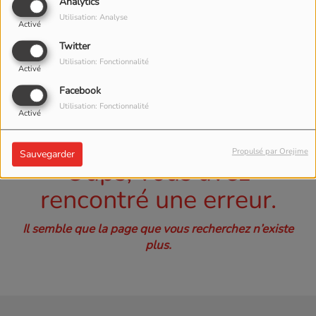
40
Analytics
Utilisation: Analyse
Activé
Twitter
Utilisation: Fonctionnalité
Activé
Facebook
Utilisation: Fonctionnalité
Activé
Propulsé par Orejime
Sauvegarder
Oups, vous avez
rencontré une erreur.
Il semble que la page que vous recherchez n’existe
plus.