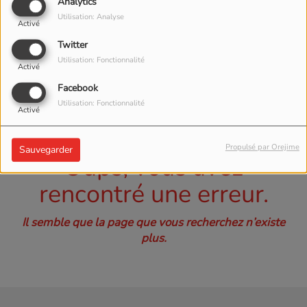
40
Analytics
Utilisation: Analyse
Activé
Twitter
Utilisation: Fonctionnalité
Activé
Facebook
Utilisation: Fonctionnalité
Activé
Propulsé par Orejime
Sauvegarder
Oups, vous avez
rencontré une erreur.
Il semble que la page que vous recherchez n’existe
plus.