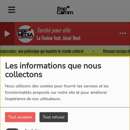
Tombé pour elle
La Fouine feat. Amel Bent
 d’expression : une polémique qui inquiète le monde culturel
Réseaux sociaux e
Les informations que nous
collectons
Nous utilisons des cookies pour fournir les services et les
fonctionnalités proposés sur notre site et pour améliorer
l'expérience de nos utilisateurs.
Tout accepter
Tout refuser