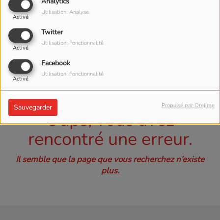
40
Analytics
Utilisation: Analyse
Activé
Twitter
Utilisation: Fonctionnalité
Activé
Facebook
Utilisation: Fonctionnalité
Activé
Propulsé par Orejime
Sauvegarder
Oups, vous avez
rencontré une erreur.
Il semble que la page que vous recherchez n’existe
plus.