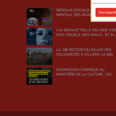
RÉSEAUX SOCIAUX ET SANTÉ
Sauvegard
MENTALE DES JEUNES : TROUVER 
BON ÉQUILIBRE
L'IA ENVAHIT PEU À PEU NOS VIES
NOS VISUELS, NOS MAILS... ET SI
ON EN PARLAIT ?
LA 16E ÉDITION DU RALLYE DES
SOLIDARITÉS À VILLIERS-LE-BEL
SOUMISSION CHIMIQUE AU
MINISTÈRE DE LA CULTURE : UN
SCANDALE D'ÉTAT QUI INTERROG
LA RESPONSABILITÉ DE
L'ADMINISTRATION