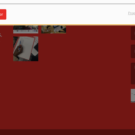
Prop
er
LE
(L
,
(L
(L
E