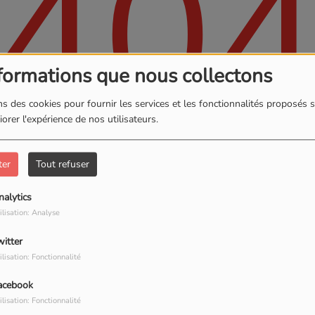
40
formations que nous collectons
s des cookies pour fournir les services et les fonctionnalités proposés s
orer l'expérience de nos utilisateurs.
ter
Tout refuser
, vous avez rencontré une er
nalytics
ilisation: Analyse
Il semble que la page que vous recherchez n’existe plus.
witter
ilisation: Fonctionnalité
acebook
PHOTOS
ilisation: Fonctionnalité
S