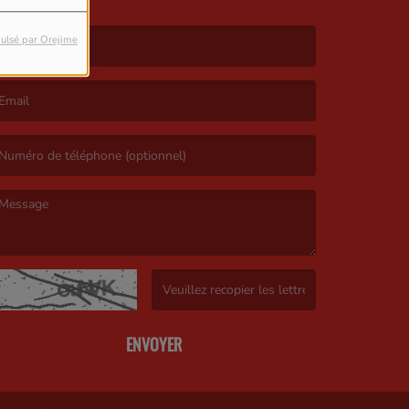
ulsé par Orejime
e nom est obligatoire. )
’email est obligatoire. )
e message est obligatoire. )
(Captcha invalide. )
ENVOYER