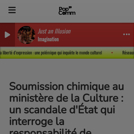
Just an Illusion
Imagination
ré et la liberté d’expression : une polémique qui inquiète le monde culturel
Ré
Soumission chimique au
ministère de la Culture :
un scandale d'État qui
interroge la
responsabilité de