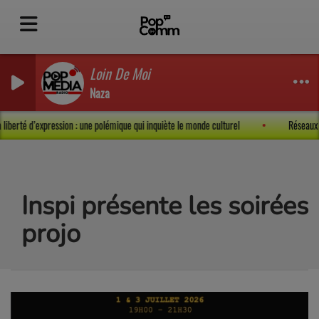
Loin De Moi
Naza
t la liberté d’expression : une polémique qui inquiète le monde culturel
Résea
Inspi présente les soirées
projo